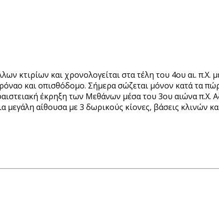
ν κτιρίων και χρονολογείται στα τέλη του 4ου αι. π.Χ. με 
πρόναο και οπισθόδομο. Σήμερα σώζεται μόνον κατά τα πώρ
ιστειακή έκρηξη των Μεθάνων μέσα του 3ου αιώνα π.Χ. Αξ
για μεγάλη αίθουσα με 3 δωρικούς κίονες, βάσεις κλινών κ