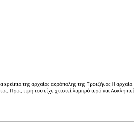
α ερείπια της αρχαίας ακρόπολης της Τροιζήνας.Η αρχαία 
τος. Προς τιμή του είχε χτιστεί λαμπρό ιερό και Ασκληπιε