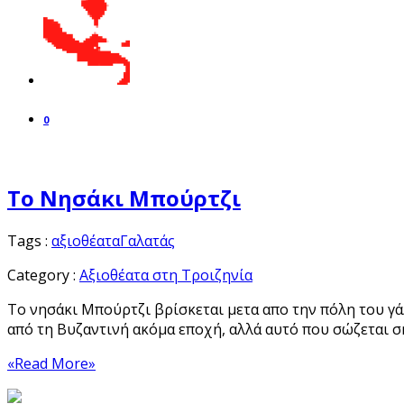
0
Το Νησάκι Μπούρτζι
Tags :
αξιοθέατα
Γαλατάς
Category :
Αξιοθέατα στη Τροιζηνία
Το νησάκι Μπούρτζι βρίσκεται μετα απο την πόλη του γά
από τη Βυζαντινή ακόμα εποχή, αλλά αυτό που σώζεται σ
«Read More»