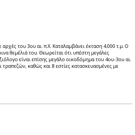
αρχές του 3ου αι. π.Χ. Καταλαμβάνει έκταση 4.000 τ.μ. Ο
ινα θεμέλιά του. Θεωρείται ότι υπέστη μεγάλες
ιόλογο είναι επίσης μεγάλο οικοδόμημα του 4ου-3ου αι.
αι τραπεζών, καθώς και 8 εστίες κατασκευασμένες με