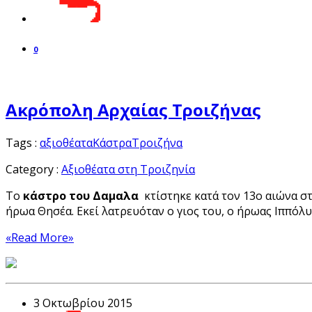
0
Ακρόπολη Αρχαίας Τροιζήνας
Tags :
αξιοθέατα
Κάστρα
Τροιζήνα
Category :
Αξιοθέατα στη Τροιζηνία
Το
κάστρο του Δαμαλα
κτίστηκε κατά τον 13ο αιώνα στ
ήρωα Θησέα. Εκεί λατρευόταν ο γιος του, ο ήρωας Ιππόλυ
«Read More»
3 Οκτωβρίου 2015