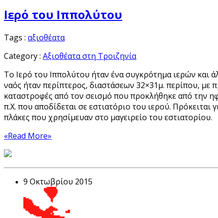
Ιερό του Ιππολύτου
Tags :
αξιοθέατα
Category :
Αξιοθέατα στη Τροιζηνία
Το Ιερό του Ιππολύτου ήταν ένα συγκρότημα ιερών και άλλω
ναός ήταν περίπτερος, διαστάσεων 32×31μ. περίπου, με 
καταστροφές από τον σεισμό που προκλήθηκε από την ηφα
π.Χ. που αποδίδεται σε εστιατόριο του ιερού. Πρόκειται 
πλάκες που χρησίμευαν στο μαγειρείο του εστιατορίου.
«Read More»
9 Οκτωβρίου 2015