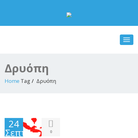
Toggl
navig
Δρυόπη
Home
Tag
Δρυόπη
24
Σεπτεμβρίου
0