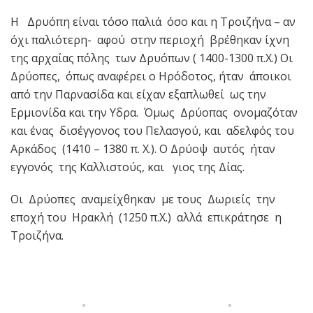
Η Δρυόπη είναι τόσο παλιά όσο και η Τροιζήνα – αν
όχι παλιότερη- αφού στην περιοχή βρέθηκαν ίχνη
της αρχαίας πόλης των Δρυόπων ( 1400-1300 π.Χ.) Οι
Δρύοπες, όπως αναφέρει ο Ηρόδοτος, ήταν άποικοι
από την Παρνασίδα και είχαν εξαπλωθεί ως την
Ερμιονίδα και την Υδρα. Όμως Δρύοπας ονομαζόταν
και ένας δισέγγονος του Πελασγού, και αδελφός του
Αρκάδος (1410 – 1380 π. Χ.). Ο Δρύοψ αυτός ήταν
εγγονός της Καλλιστούς, και γιος της Δίας.
Οι Δρύοπες αναμείχθηκαν με τους Δωριείς την
εποχή του Ηρακλή (1250 π.Χ.) αλλά επικράτησε η
Τροιζήνα.