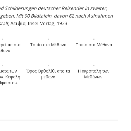
d Schilderungen deutscher Reisender In zweiter,
geben. Mit 90 Bildtafeln, davon 62 nach Aufnahmen
talt
, Λειψία, Insel-Verlag, 1923
ερείπια στα
Τοπίο στα Μέθανα
Τοπίο στα Μέθανα
θανα
ματα των
Όρος Ορθολίθι απο τα
Η ακρόπολη των
ν. Κεφαλη
μεθανα
Μεθάνων.
Ηφαίστου.