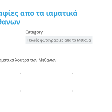
φίες απο τα ιαματικά
θανων
Category :
Παλιές φωτογραφίες απο τα Μεθανα
ιαματικά λουτρά των Μεθανων