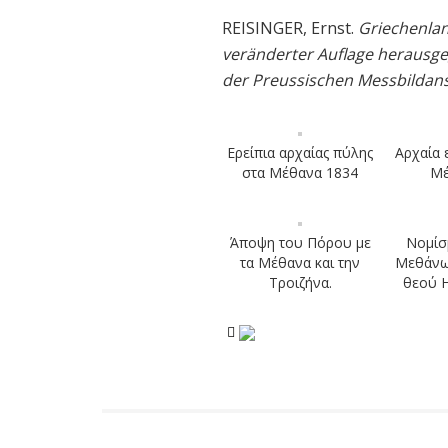
REISINGER, Ernst.
Griechenlan
veränderter Auflage herausge
der Preussischen Messbildans
Ερείπια αρχαίας πύλης
Αρχαία 
στα Μέθανα 1834
Μέ
Άποψη του Πόρου με
Νομίσ
τα Μέθανα και την
Μεθάνω
Τροιζήνα.
θεού 