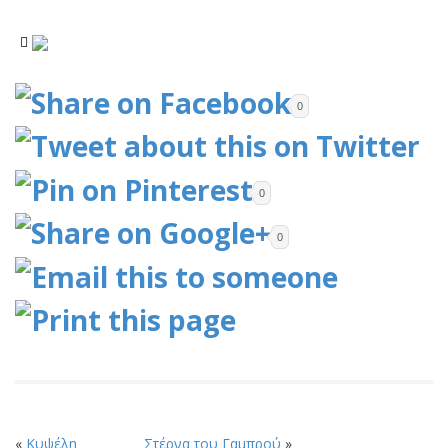
0
0
0
«
Κυψέλη
Στέρνα του Γαμπρού
»