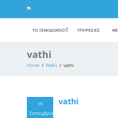
ΤΟ ΞΕΝΟΔΟΧΕΊΟ
ΥΠΗΡΕΣΊΕΣ
ΜΈ
vathi
Home
Βαθύ
vathi
vathi
19
Σεπτεμβρίου