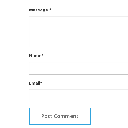
Message *
Name
*
Email
*