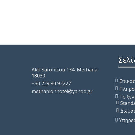
Σελί
Akti Saronikou 134, Methana
18030
Επικο
+30 229 80 92227
Πληρο
methanionhotel@yahoo.gr
Το ξε
Stand
Δωμάτ
Υπηρε