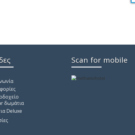
δες
Scan for mobile
ινωνία
φορίες
νοδοχείο
ar δωμάτια
ια Deluxe
σίες