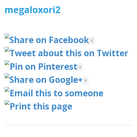
2016
megaloxori2
0
0
0