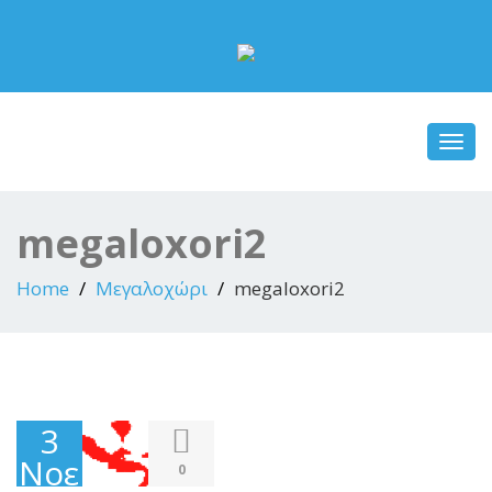
Toggl
navig
megaloxori2
Home
Μεγαλοχώρι
megaloxori2
3
Νοεμβρίου
0