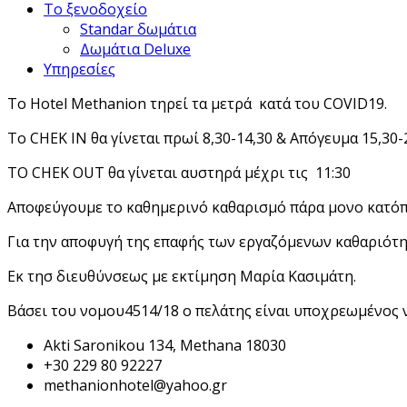
Το ξενοδοχείο
Standar δωμάτια
Δωμάτια Deluxe
Υπηρεσίες
Το Hotel Methanion τηρεί τα μετρά κατά του COVID19.
Το CHEK IN θα γίνεται πρωί 8,30-14,30 & Απόγευμα 15,30-
ΤΟ CHEK OUT θα γίνεται αυστηρά μέχρι τις 11:30
Αποφεύγουμε το καθημερινό καθαρισμό πάρα μονο κατόπι
Για την αποφυγή της επαφής των εργαζόμενων καθαριότη
Εκ τησ διευθύνσεως με εκτίμηση Μαρία Κασιμάτη.
Βάσει του νομου4514/18 ο πελάτης είναι υποχρεωμένος 
Akti Saronikou 134, Methana 18030
+30 229 80 92227
methanionhotel@yahoo.gr