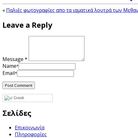
«
Παλιές φωτογραφίες απο τα ιαματικά λουτρά των Μεθα
Leave a Reply
Message *
Name
*
Email
*
Greek
Σελίδες
Επικοινωνία
Πληροφορίες