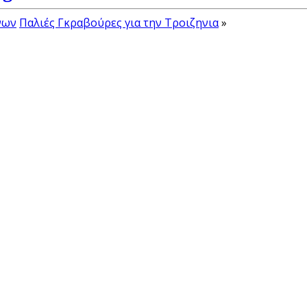
νων
Παλιές Γκραβούρες για την Τροιζηνια
»