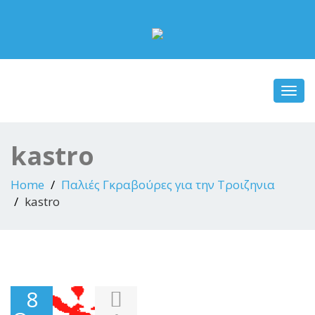
Toggl
navig
kastro
Home
Παλιές Γκραβούρες για την Τροιζηνια
kastro
8