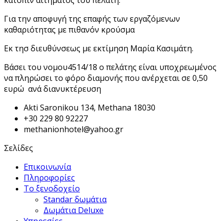
Για την αποφυγή της επαφής των εργαζόμενων
καθαριότητας με πιθανόν κρούσμα
Εκ τησ διευθύνσεως με εκτίμηση Μαρία Κασιμάτη.
Βάσει του νομου4514/18 ο πελάτης είναι υποχρεωμένος
να πληρώσει το φόρο διαμονής που ανέρχεται σε 0,50
ευρώ ανά διανυκτέρευση
Akti Saronikou 134, Methana 18030
+30 229 80 92227
methanionhotel@yahoo.gr
Σελίδες
Επικοινωνία
Πληροφορίες
Το ξενοδοχείο
Standar δωμάτια
Δωμάτια Deluxe
Υπηρεσίες