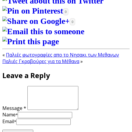
0
0
«
Παλιές φωτογραφίες απο το Νησακι των Μεθανων
Παλιές Γκραβούρες για τα Μέθανα
»
Leave a Reply
Message *
Name
*
Email
*