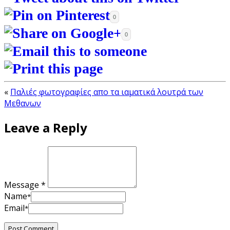
0
0
«
Παλιές φωτογραφίες απο τα ιαματικά λουτρά των
Μεθανων
Leave a Reply
Message *
Name
*
Email
*