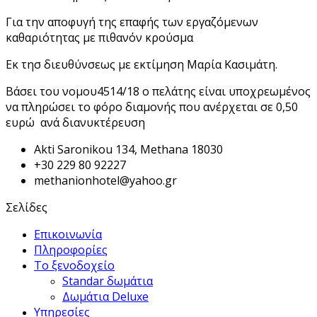
Για την αποφυγή της επαφής των εργαζόμενων
καθαριότητας με πιθανόν κρούσμα
Εκ τησ διευθύνσεως με εκτίμηση Μαρία Κασιμάτη.
Βάσει του νομου4514/18 ο πελάτης είναι υποχρεωμένος
να πληρώσει το φόρο διαμονής που ανέρχεται σε 0,50
ευρώ ανά διανυκτέρευση
Akti Saronikou 134, Methana 18030
+30 229 80 92227
methanionhotel@yahoo.gr
Σελίδες
Επικοινωνία
Πληροφορίες
Το ξενοδοχείο
Standar δωμάτια
Δωμάτια Deluxe
Υπηρεσίες