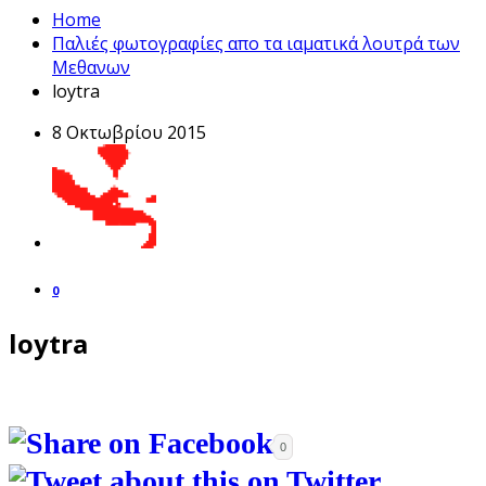
Home
Παλιές φωτογραφίες απο τα ιαματικά λουτρά των
Μεθανων
loytra
8 Οκτωβρίου 2015
0
loytra
0