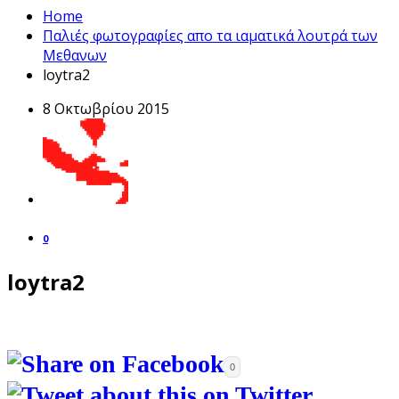
Home
Παλιές φωτογραφίες απο τα ιαματικά λουτρά των
Μεθανων
loytra2
8 Οκτωβρίου 2015
0
loytra2
0