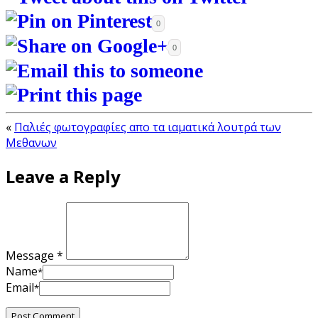
0
0
«
Παλιές φωτογραφίες απο τα ιαματικά λουτρά των
Μεθανων
Leave a Reply
Message *
Name
*
Email
*