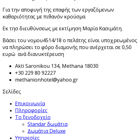
Για την αποφυγή της επαφής των εργαζόμενων
καθαριότητας με πιθανόν κρούσμα
Εκ τησ διευθύνσεως με εκτίμηση Μαρία Κασιμάτη.
Βάσει του νομου4514/18 ο πελάτης είναι υποχρεωμένος
να πληρώσει το φόρο διαμονής που ανέρχεται σε 0,50
ευρώ ανά διανυκτέρευση
Akti Saronikou 134, Methana 18030
+30 229 80 92227
methanionhotel@yahoo.gr
Σελίδες
Επικοινωνία
Πληροφορίες
Το ξενοδοχείο
Standar δωμάτια
Δωμάτια Deluxe
Υπηρεσίες