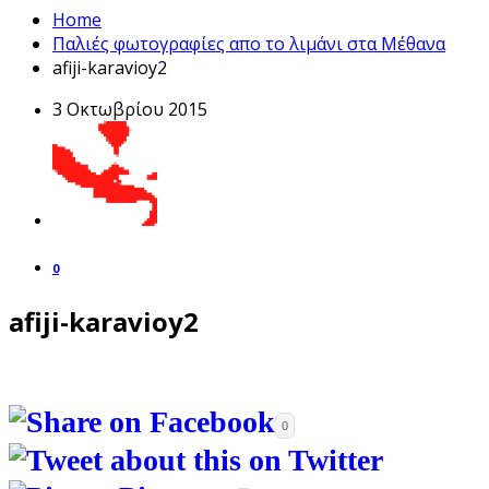
Home
Παλιές φωτογραφίες απο το λιμάνι στα Μέθανα
afiji-karavioy2
3 Οκτωβρίου 2015
0
afiji-karavioy2
0