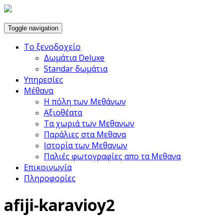
Toggle navigation
Το ξενοδοχείο
Δωμάτια Deluxe
Standar δωμάτια
Υπηρεσίες
Μέθανα
Η πόλη των Μεθάνων
Αξιοθέατα
Τα χωριά των Μεθανων
Παράλιες στα Μεθανα
Ιστορία των Μεθανων
Παλιές φωτογραφίες απο τα Μεθανα
Επικοινωνία
Πληροφορίες
afiji-karavioy2