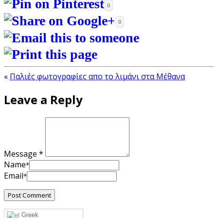
0
0
«
Παλιές φωτογραφίες απο το λιμάνι στα Μέθανα
Leave a Reply
Message *
Name
*
Email
*
Greek