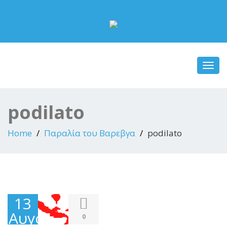
Toggl
navig
podilato
Home
Παραλία του Βαρεβγα
podilato
13
Αυγούστου
0