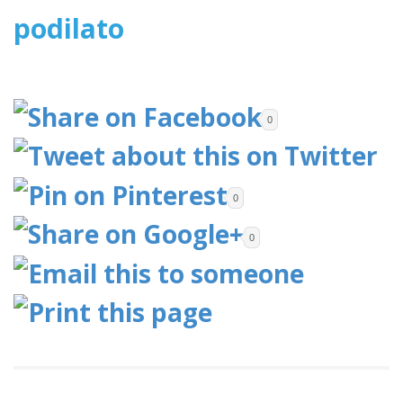
2017
podilato
0
0
0