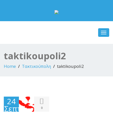
Toggl
navig
taktikoupoli2
Home
Τακτικούπολη
taktikoupoli2
24
Σεπτεμβρίου
0