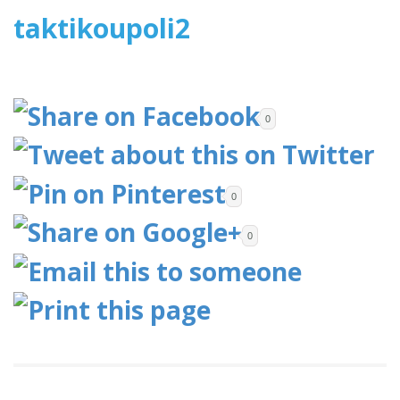
2015
taktikoupoli2
0
0
0