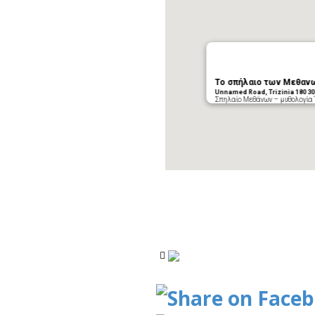
Το σπήλαιο των Μεθαν
Unnamed Road, Trizinia 180 30
Σπηλαίο Μεθάνων – μυθολογία Τ