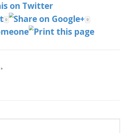
0
0
»