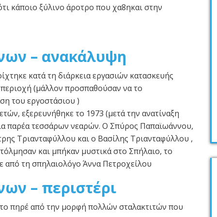
ότι κάποιο ξύλινο άροτρο που χα8ηκαι στην
νων – ανακάλυψη
ίχτηκε κατά τη διάρκεια εργασιών κατασκευής
 περιοχή (μάλλον προσπαθούσαν να το
ση του εργοστάσιου )
. ετών, εξερευνήθηκε το 1973 (μετά την ανατίναξη
μια παρέα τεσσάρων νεαρών. Ο Σπύρος Παπαϊωάννου,
τρης Τριανταφύλλου και ο Βασίλης Τριανταφύλλου ,
, τόλμησαν και μπήκαν μυστικά στο Σπήλαιο, το
ε από τη σπηλαιολόγο Άννα Πετροχείλου
ων – περιστέρι
 το πηρέ από την μορφή πολλών σταλακτιτών που