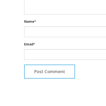
Name
*
Email
*