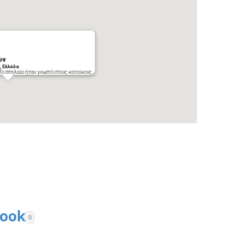
ων
, Ελλάδα
ο σπηλαίο ήταν γνωστό στους κατοίκους…
0