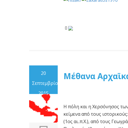
20
Μέθανα Αρχαϊκ
Σεπτεμβρίου
2015
Η πόλη και η Χερσόνησος τω
κείμενα από τους ιστορικούς:
(1ος αι..π.Χ.), από τους Γεωγ