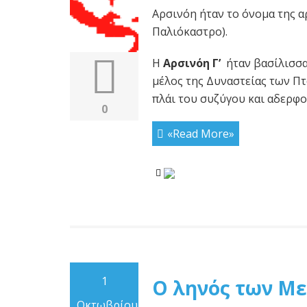
Αρσινόη ήταν το όνομα της 
Παλιόκαστρο).
Η
Αρσινόη Γ’
ήταν βασίλισσα 
μέλος της Δυναστείας των Πτο
πλάι του συζύγου και αδερφο
0
«Read More»
1
Ο ληνός των Μ
Οκτωβρίου