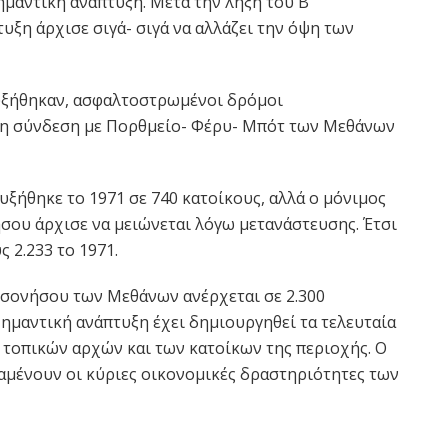
μαντική ανάπτυξη. Μετά την λήξη του Β’
ξη άρχισε σιγά- σιγά να αλλάζει την όψη των
υξήθηκαν, ασφαλτοστρωμένοι δρόμοι
 η σύνδεση με Πορθμείο- Φέρυ- Μπότ των Μεθάνων
ξήθηκε το 1971 σε 740 κατοίκους, αλλά ο μόνιμος
σου άρχισε να μειώνεται λόγω μετανάστευσης. Έτσι
ς 2.233 το 1971.
ρσονήσου των Μεθάνων ανέρχεται σε 2.300
Σημαντική ανάπτυξη έχει δημιουργηθεί τα τελευταία
 τοπικών αρχών και των κατοίκων της περιοχής. Ο
αμένουν οι κύριες οικονομικές δραστηριότητες των