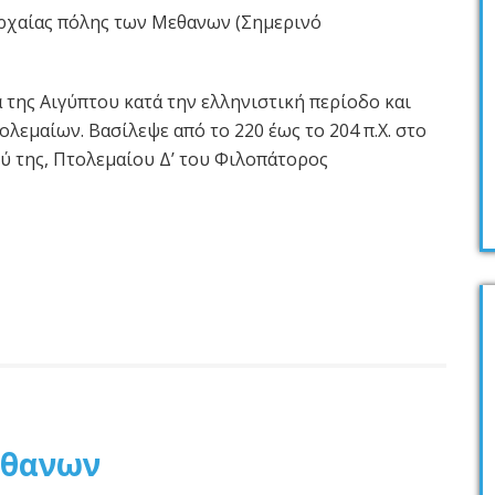
αρχαίας πόλης των Μεθανων (Σημερινό
της Αιγύπτου κατά την ελληνιστική περίοδο και
λεμαίων. Βασίλεψε από το 220 έως το 204 π.Χ. στο
ύ της, Πτολεμαίου Δ’ του Φιλοπάτορος
εθανων