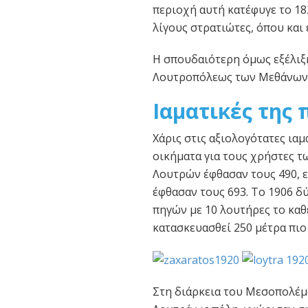
περιοχή αυτή κατέφυγε το 18
λίγους στρατιώτες, όπου και 
Η σπουδαιότερη όμως εξέλιξη
Λουτροπόλεως των Μεθάνων 
Iαματικές της 
Χάρις στις αξιολογότατες ιαμ
οικήματα για τους χρήστες τω
Λουτρών έφθασαν τους 490, 
έφθασαν τους 693. Το 1906 δ
πηγών με 10 λουτήρες το καθέ
κατασκευασθεί 250 μέτρα πιο 
Στη διάρκεια του Μεσοπολέμ