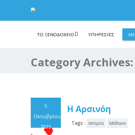
ΤΟ ΞΕΝΟΔΟΧΕΊΟ
ΥΠΗΡΕΣΊΕΣ
ΜΈ
Category Archives
5
Η Αρσινόη
Οκτωβρίου
Tags :
Ιστορία
Μέθανα
2015