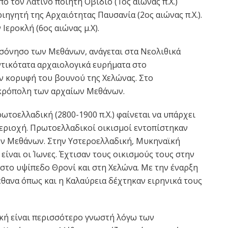
πό τον Λατίνο ποιητή Οβίδιο (1ος αιώνας π.Χ.)
ιηγητή της Αρχαιότητας Παυσανία (2ος αιώνας π.Χ.).
Ιεροκλή (6ος αιώνας μ.Χ).
σόνησο των Μεθάνων, ανάγεται στα Νεολιθικά
ντικότατα αρχαιολογικά ευρήματα στο
ν κορυφή του βουνού της Χελώνας. Στο
Ακρόπολη των αρχαίων Μεθάνων.
ωτοελλαδική (2800-1900 π.Χ.) φαίνεται να υπάρχει
περιοχή. Πρωτοελλαδικοί οικισμοί εντοπίστηκαν
των Μεθάνων. Στην Υστεροελλαδική, Μυκηναϊκή
είναι οι Ίωνες. Έχτισαν τους οικισμούς τους στην
στο υψίπεδο Θρονί και στη Χελώνα. Με την έναρξη
θανα όπως και η Καλαύρεια δέχτηκαν ειρηνικά τους
ική είναι περισσότερο γνωστή λόγω των