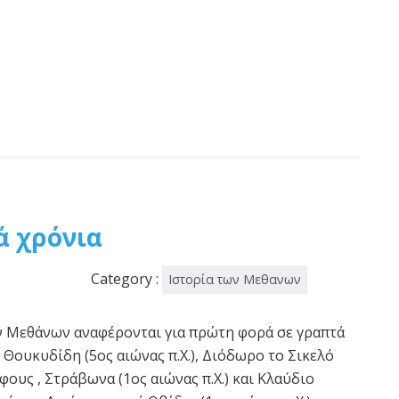
ά χρόνια
Category :
Ιστορία των Μεθανων
ν Μεθάνων αναφέρονται για πρώτη φορά σε γραπτά
 Θουκυδίδη (5ος αιώνας π.Χ.), Διόδωρο το Σικελό
ράφους , Στράβωνα (1ος αιώνας π.Χ.) και Κλαύδιο