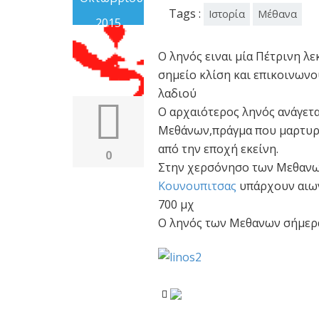
Tags :
Ιστορία
Μέθανα
2015
Ο ληνός ειναι μία Πέτρινη λεκ
σημείο κλίση και επικοινωνο
λαδιού
Ο αρχαιότερος ληνός ανάγεται
Μεθάνων,πράγμα που μαρτυρε
από την εποχή εκείνη.
0
Στην χερσόνησο των Μεθανων
Κουνουπιτσας
υπάρχουν αιων
700 μχ
Ο ληνός των Μεθανων σήμερα