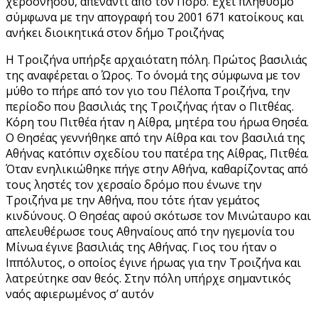
χερσονήσου, απέναντι από τον Πόρο. Έχει πληθυσμό
σύμφωνα με την απογραφή του 2001 671 κατοίκους και
ανήκει διοικητικά στον δήμο Τροιζήνας
Η Τροιζήνα υπήρξε αρχαιότατη πόλη. Πρώτος βασιλιάς
της αναφέρεται ο Ώρος. Το όνομά της σύμφωνα με τον
μύθο το πήρε από τον γιο του Πέλοπα Τροιζήνα, την
περίοδο που βασιλιάς της Τροιζήνας ήταν ο Πιτθέας.
Κόρη του Πιτθέα ήταν η Αίθρα, μητέρα του ήρωα Θησέα.
Ο Θησέας γεννήθηκε από την Αίθρα και τον βασιλιά της
Αθήνας κατόπιν σχεδίου του πατέρα της Αίθρας, Πιτθέα.
Όταν ενηλικιώθηκε πήγε στην Αθήνα, καθαρίζοντας από
τους ληστές τον χερσαίο δρόμο που ένωνε την
Τροιζήνα με την Αθήνα, που τότε ήταν γεμάτος
κινδύνους. Ο Θησέας αφού σκότωσε τον Μινώταυρο και
απελευθέρωσε τους Αθηναίους από την ηγεμονία του
Μίνωα έγινε βασιλιάς της Αθήνας. Γιος του ήταν ο
Ιππόλυτος, ο οποίος έγινε ήρωας για την Τροιζήνα και
λατρεύτηκε σαν θεός. Στην πόλη υπήρχε σημαντικός
ναός αφιερωμένος σ’ αυτόν