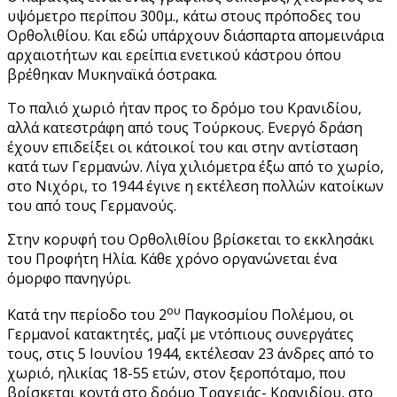
υψόμετρο περίπου 300μ., κάτω στους πρόποδες του
Ορθολιθίου. Και εδώ υπάρχουν διάσπαρτα απομεινάρια
αρχαιοτήτων και ερείπια ενετικού κάστρου όπου
βρέθηκαν Μυκηναϊκά όστρακα.
Το παλιό χωριό ήταν προς το δρόμο του Κρανιδίου,
αλλά κατεστράφη από τους Τούρκους. Ενεργό δράση
έχουν επιδείξει οι κάτοικοί του και στην αντίσταση
κατά των Γερμανών. Λίγα χιλιόμετρα έξω από το χωρίο,
στο Νιχόρι, το 1944 έγινε η εκτέλεση πολλών κατοίκων
του από τους Γερμανούς.
Στην κορυφή του Ορθολιθίου βρίσκεται το εκκλησάκι
του Προφήτη Ηλία. Κάθε χρόνο οργανώνεται ένα
όμορφο πανηγύρι.
ου
Κατά την περίοδο του 2
Παγκοσμίου Πολέμου, οι
Γερμανοί κατακτητές, μαζί με ντόπιους συνεργάτες
τους, στις 5 Ιουνίου 1944, εκτέλεσαν 23 άνδρες από το
χωριό, ηλικίας 18-55 ετών, στον ξεροπόταμο, που
βρίσκεται κοντά στο δρόμο Τραχειάς- Κρανιδίου, στο