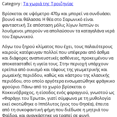
Category :
Τα χωριά της Τροιζηνίας
Βρίσκεται σε υψόμετρο 470μ και μπορεί να συνδυάσει
βουνό και θάλασσα. Η θέα στο Σαρωνικό είναι
φανταστική. Σε απόσταση μόλις λίγων λεπτών οι
λουόμενοι μπορούν να απολαύσουν τα καταγαλάνα νερά
του Σαρωνικού.
Λόγω του ξηρού κλίματος που έχει, τους παλαιότερους
καιρούς κατέφευγαν πολλοί που υπέφεραν από άσθμα
και διάφορες αναπνευστικές ασθένειες, προκειμένου να
αποκατασταθεί η υγεία τους. Στην περιοχή υπάρχουν
ερείπια από οικισμό και τάφους της γεωμετρικής και
ρωμαϊκής περιόδου, καθώς και κάστρου της κλασικής
περιόδου, στο οποίο αργότερα ενσωματώθηκε φράγκικο
φρούριο. Πάνω από το χωρίο βρίσκεται ο
Κοκκινόβραχος, η είσοδος ενός φαραγγιού, γνωστού ως
«Φαράγγι του Έρωτα», γιατί σύμφωνα με τη μυθολογία
εκεί σκοτώθηκε ο Ιππόλυτος (γιος του Θησέα), έπειτα
από τη συκοφαντική φήμη που διέδωσε η μητριά του
Φαίδρα, και αναγκάστηκε να τραπεί σε φυγή.