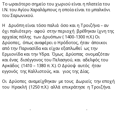
Το ωραιότερο σημείο του χωριού είναι η πλατεία του
Ι.Ν. του Αγίου Χαραλάμπους η οποία είναι το μπαλκόνι
του Σαρωνικού.
Η Δρυόπη είναι τόσο παλιά όσο και η Τροιζήνα – αν
όχι παλιότερη- αφού στην περιοχή βρέθηκαν ίχνη της
αρχαίας πόλης των Δρυόπων ( 1400-1300 π.Χ.) Οι
Δρύοπες, όπως αναφέρει ο Ηρόδοτος, ήταν άποικοι
από την Παρνασίδα και είχαν εξαπλωθεί ως την
Ερμιονίδα και την Υδρα. Όμως Δρύοπας ονομαζόταν
και ένας δισέγγονος του Πελασγού, και αδελφός του
Αρκάδος (1410 – 1380 π. Χ.). Ο Δρύοψ αυτός ήταν
εγγονός της Καλλιστούς, και γιος της Δίας.
Οι Δρύοπες αναμείχθηκαν με τους Δωριείς την εποχή
του Ηρακλή (1250 π.Χ.) αλλά επικράτησε η Τροιζήνα.