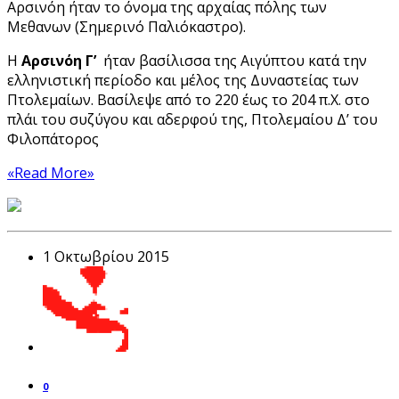
Αρσινόη ήταν το όνομα της αρχαίας πόλης των
Μεθανων (Σημερινό Παλιόκαστρο).
Η
Αρσινόη Γ’
ήταν βασίλισσα της Αιγύπτου κατά την
ελληνιστική περίοδο και μέλος της Δυναστείας των
Πτολεμαίων. Βασίλεψε από το 220 έως το 204 π.Χ. στο
πλάι του συζύγου και αδερφού της, Πτολεμαίου Δ’ του
Φιλοπάτορος
«Read More»
1 Οκτωβρίου 2015
0