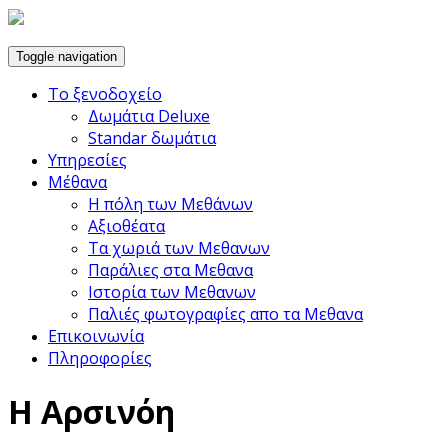
Toggle navigation
Το ξενοδοχείο
Δωμάτια Deluxe
Standar δωμάτια
Υπηρεσίες
Μέθανα
Η πόλη των Μεθάνων
Αξιοθέατα
Τα χωριά των Μεθανων
Παράλιες στα Μεθανα
Ιστορία των Μεθανων
Παλιές φωτογραφίες απο τα Μεθανα
Επικοινωνία
Πληροφορίες
Η Αρσινόη