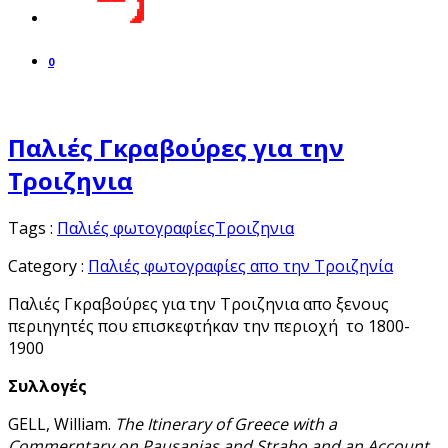
0
Παλιές Γκραβούρες για την
Τροιζηνια
Tags :
Παλιές φωτογραφίες
Τροιζηνια
Category :
Παλιές φωτογραφίες απο την Τροιζηνία
Παλιές Γκραβούρες για την Τροιζηνια απο ξενους
περιηγητές που επισκεφτήκαν την περιοχή το 1800-
1900
Συλλογές
GELL, William.
The Itinerary of Greece with a
Commerntary on Pausanias and Strabo and an Account