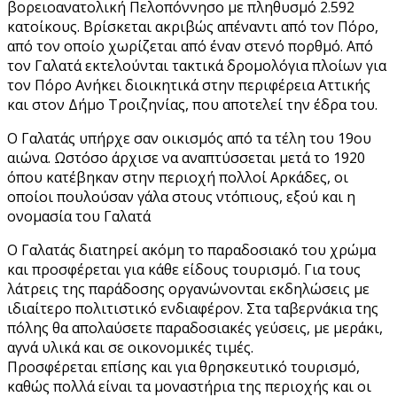
βορειοανατολική Πελοπόννησο με πληθυσμό 2.592
κατοίκους. Βρίσκεται ακριβώς απέναντι από τον Πόρο,
από τον οποίο χωρίζεται από έναν στενό πορθμό. Από
τον Γαλατά εκτελούνται τακτικά δρομολόγια πλοίων για
τον Πόρο Ανήκει διοικητικά στην περιφέρεια Αττικής
και στον Δήμο Τροιζηνίας, που αποτελεί την έδρα του.
Ο Γαλατάς υπήρχε σαν οικισμός από τα τέλη του 19ου
αιώνα. Ωστόσο άρχισε να αναπτύσσεται μετά το 1920
όπου κατέβηκαν στην περιοχή πολλοί Αρκάδες, οι
οποίοι πουλούσαν γάλα στους ντόπιους, εξού και η
ονομασία του Γαλατά
Ο Γαλατάς διατηρεί ακόμη το παραδοσιακό του χρώμα
και προσφέρεται για κάθε είδους τουρισμό. Για τους
λάτρεις της παράδοσης οργανώνονται εκδηλώσεις με
ιδιαίτερο πολιτιστικό ενδιαφέρον. Στα ταβερνάκια της
πόλης θα απολαύσετε παραδοσιακές γεύσεις, με μεράκι,
αγνά υλικά και σε οικονομικές τιμές.
Προσφέρεται επίσης και για θρησκευτικό τουρισμό,
καθώς πολλά είναι τα μοναστήρια της περιοχής και οι