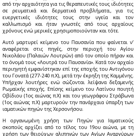
από την αρχαιότητα για τις θεραπευτικές τους ιδιότητες
σε ρευματικά και δερματικά προβλήματα., για τις
ευεργετικές ιδιότητες τους στην υγεία και τον
καλλωπισμό και ήταν γνωστές από τους αρχαίους
χρόνους ενώ μερικές χρησιμοποιούνταν και τότε.
Αυτό μαρτυρεί κείμενο του Παυσανία που φαίνεται ν’
αναφέρεται στις πηγές, στην περιοχή του Αγίου
Νικολάου (Παλαιών Λουτρών) από τον οποίο πήραν και
το όνομά τους «Λουτρά του Παυσανία». Κατά τον αρχαίο
περιηγητή εμφανίστηκαν επί της εποχής του Αντιγόνου
του Γονατά (277-240 π.Χ), μετά την έκρηξη της Καμμένης.
Υπήρχαν λουτήρες ενώ σώζονται λείψανα δεξαμενής
Ρωμαϊκής εποχής. Επίσης κείμενο του Λατίνου ποιητή
Οβίδιου (1ος αιώνας π.Χ) και του γεωγράφου Στράβωνα
(1ος αιώνας π.Χ) μαρτυρούν την πανάρχαια ύπαρξη των
ιαματικών πηγών της Χερσονήσου.
Η οργανωμένη χρήση των Πηγών για Ιαματικούς
σκοπούς αρχίζει από το τέλος του 19ου αιώνα, με τη
χρήση των θειούχων αλιπηγών των Αγίων Αναργύρων