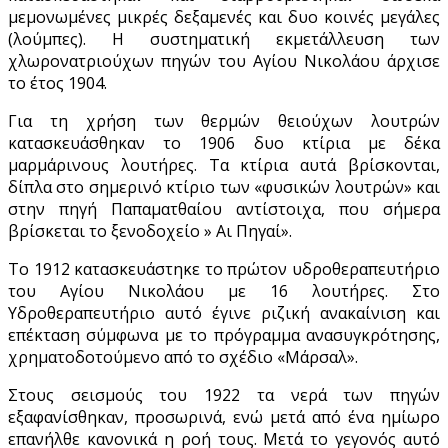
μεμονωμένες μικρές δεξαμενές και δυο κοινές μεγάλες
(λούμπες). Η συστηματική εκμετάλλευση των
χλωρονατριούχων πηγών του Αγίου Νικολάου άρχισε
το έτος 1904.
Για τη χρήση των θερμών θειούχων λουτρών
κατασκευάσθηκαν το 1906 δυο κτίρια με δέκα
μαρμάρινους λουτήρες. Τα κτίρια αυτά βρίσκονται,
δίπλα στο σημερινό κτίριο των «φυσικών λουτρών» και
στην πηγή Παπαματθαίου αντίστοιχα, που σήμερα
βρίσκεται το ξενοδοχείο » Αι Πηγαί».
Το 1912 κατασκευάστηκε το πρώτον υδροθεραπευτήριο
του Αγίου Νικολάου με 16 λουτήρες. Στο
Υδροθεραπευτήριο αυτό έγινε ριζική ανακαίνιση και
επέκταση σύμφωνα με το πρόγραμμα ανασυγκρότησης,
χρηματοδοτούμενο από το σχέδιο «Μάρσαλ».
Στους σεισμούς του 1922 τα νερά των πηγών
εξαφανίσθηκαν, προσωρινά, ενώ μετά από ένα ημίωρο
επανήλθε κανονικά η ροή τους. Μετά το γεγονός αυτό