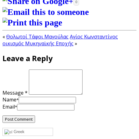
0
«
Θολωτοί Τάφοι Μαγούλας
Αγίος Κωνσταντίνος
οικισμός Μυκηναϊκής Εποχής
»
Leave a Reply
Message *
Name
*
Email
*
Greek