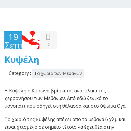
19
Σεπτεμβρίου
0
2015
Κυψέλη
Category :
Τα χωριά των Μεθανων
Η Κυψέλη η Κοσώνα βρίσκεται ανατολικά της
χερσονήσου των Μεθάνων. Από εδώ ξενικά το
μονοπάτι που οδηγεί στη θάλασσα και στο ύψωμα Ογά.
Το χωριό της κυψέλης απέχει απο τα μεθανα 6 χλμ και
ειναι χτισμένο σε σημείο τέτοιο να έχει θέα στην