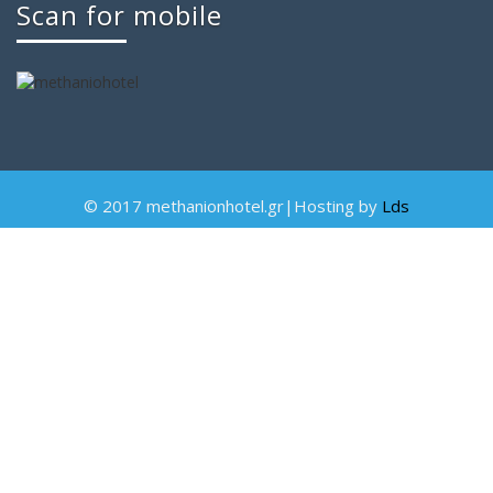
Scan for mobile
© 2017 methanionhotel.gr|Hosting by
Lds