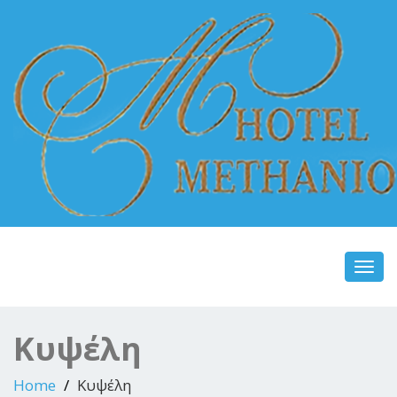
Toggl
navig
Κυψέλη
Home
Κυψέλη