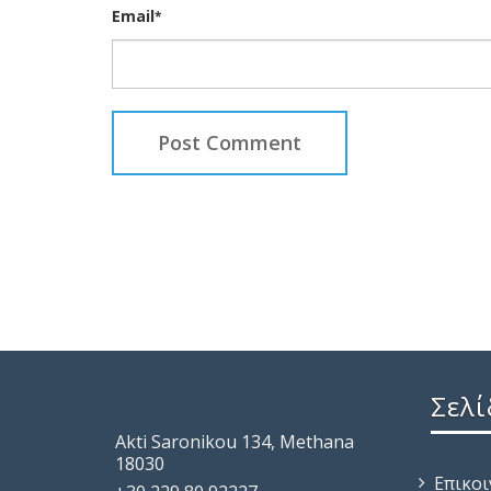
Email
*
Σελί
Akti Saronikou 134, Methana
18030
Επικο