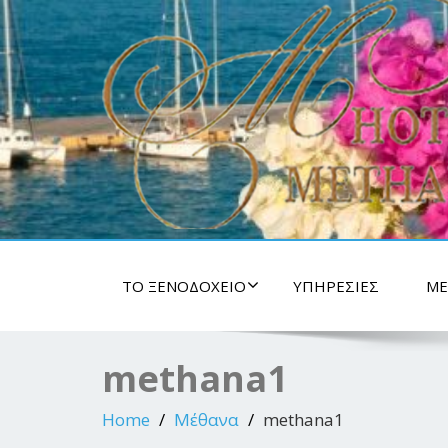
ΤΟ ΞΕΝΟΔΟΧΕΊΟ
ΥΠΗΡΕΣΊΕΣ
ΜΈ
methana1
Home
Μέθανα
methana1