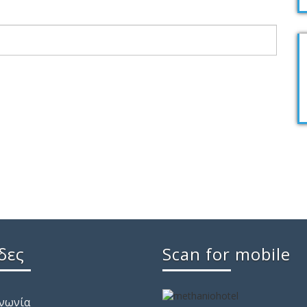
δες
Scan for mobile
ινωνία