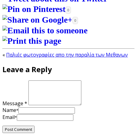
0
0
«
Παλιές φωτογραφίες απο την παραλία των Μεθανων
Leave a Reply
Message *
Name
*
Email
*