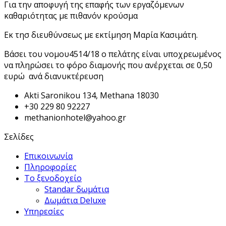
Για την αποφυγή της επαφής των εργαζόμενων
καθαριότητας με πιθανόν κρούσμα
Εκ τησ διευθύνσεως με εκτίμηση Μαρία Κασιμάτη.
Βάσει του νομου4514/18 ο πελάτης είναι υποχρεωμένος
να πληρώσει το φόρο διαμονής που ανέρχεται σε 0,50
ευρώ ανά διανυκτέρευση
Akti Saronikou 134, Methana 18030
+30 229 80 92227
methanionhotel@yahoo.gr
Σελίδες
Επικοινωνία
Πληροφορίες
Το ξενοδοχείο
Standar δωμάτια
Δωμάτια Deluxe
Υπηρεσίες