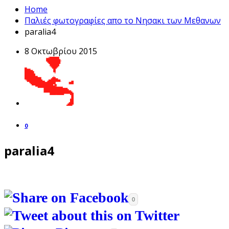
Home
Παλιές φωτογραφίες απο το Νησακι των Μεθανων
paralia4
8 Οκτωβρίου 2015
0
paralia4
0