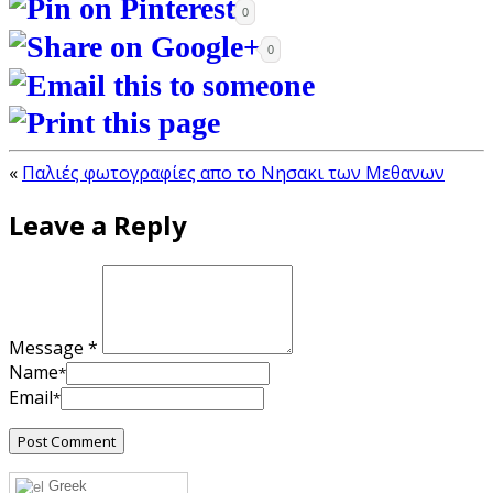
0
0
«
Παλιές φωτογραφίες απο το Νησακι των Μεθανων
Leave a Reply
Message *
Name
*
Email
*
Greek