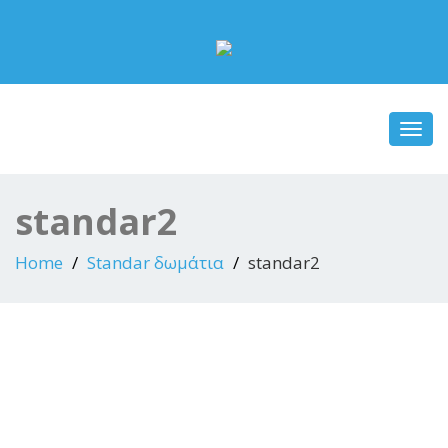
Toggl
navig
standar2
Home
Standar δωμάτια
standar2